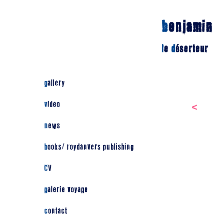
b
enjamin
l
e
d
éserteur
gallery
video
<
news
books/ roydanvers publishing
CV
galerie voyage
contact