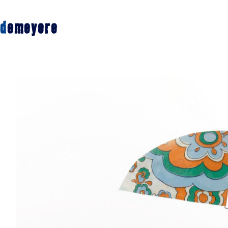
d
emeyere