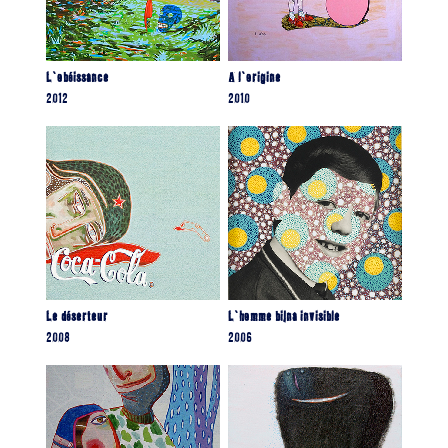
L’obéissance
A l’origine
2012
2010
Le déserteur
L’homme bijna invisible
2008
2006