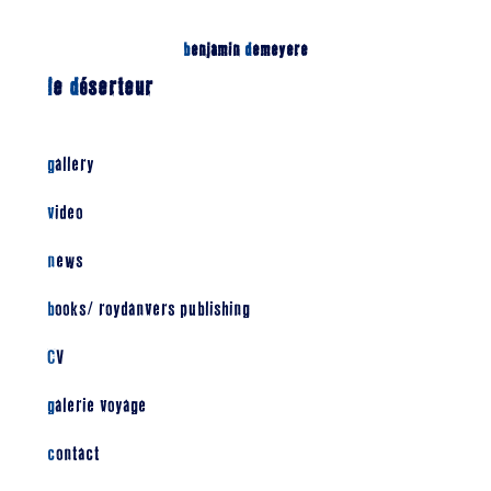
b
enjamin
d
emeyere
l
e
d
éserteur
gallery
video
news
books/ roydanvers publishing
CV
galerie voyage
contact