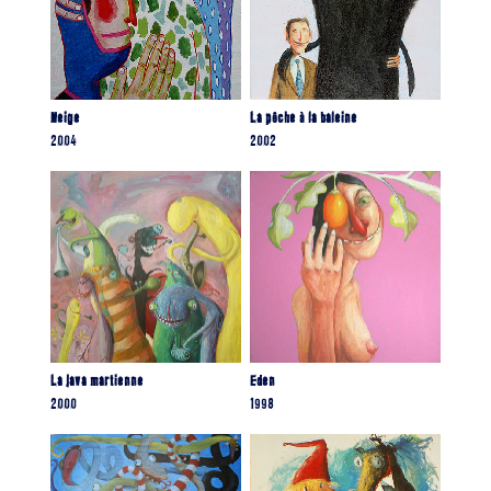
Neige
La pêche à la baleine
2004
2002
La java martienne
Eden
2000
1998