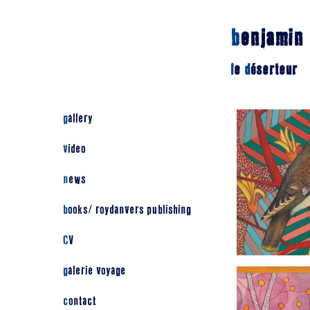
b
enjamin
l
e
d
éserteur
gallery
video
news
books/ roydanvers publishing
CV
galerie voyage
contact