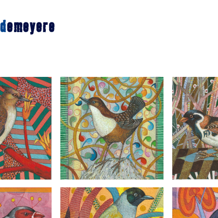
d
emeyere