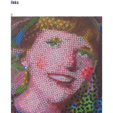
links
<