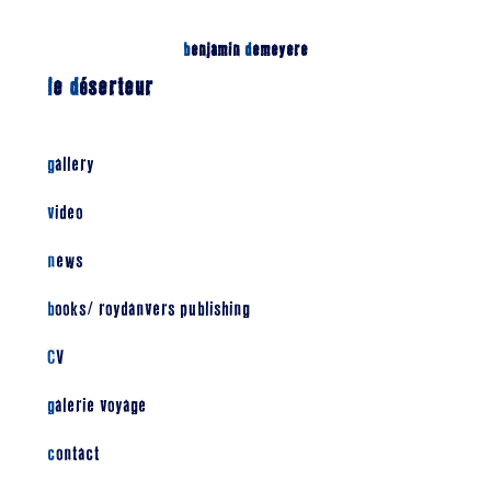
b
enjamin
d
emeyere
l
e
d
éserteur
gallery
video
news
books/ roydanvers publishing
CV
galerie voyage
contact