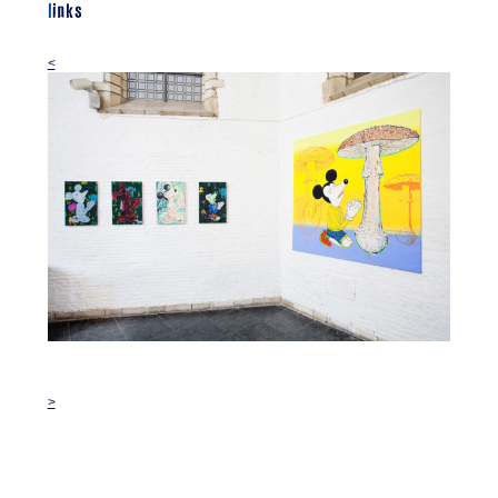
links
<
>