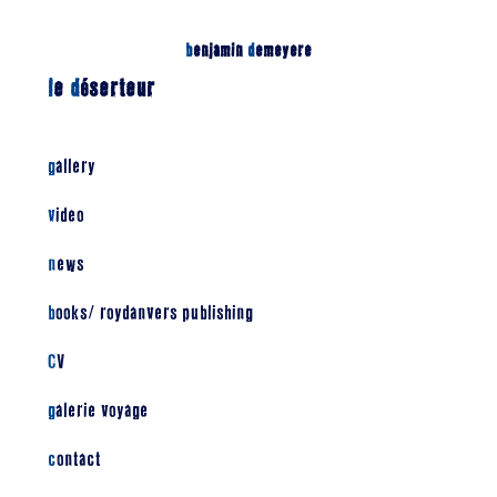
b
enjamin
d
emeyere
l
e
d
éserteur
gallery
video
news
books/ roydanvers publishing
CV
galerie voyage
contact