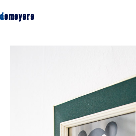
d
emeyere