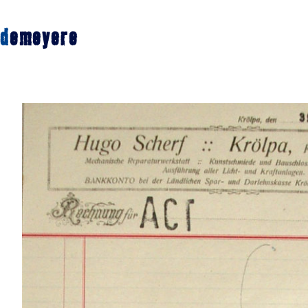
d
emeyere