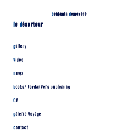
b
enjamin
d
emeyere
l
e
d
éserteur
gallery
video
news
books/ roydanvers publishing
CV
galerie voyage
contact