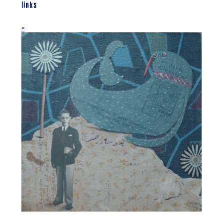
links
<