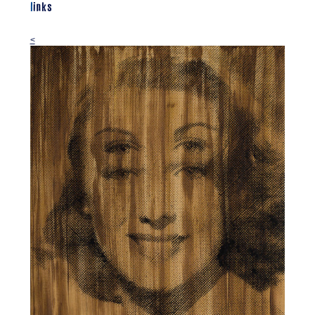
links
<