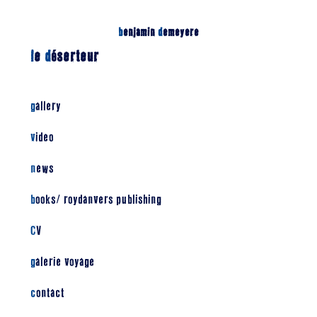
b
enjamin
d
emeyere
l
e
d
éserteur
gallery
video
news
books/ roydanvers publishing
CV
galerie voyage
contact