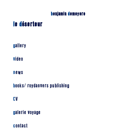
b
enjamin
d
emeyere
l
e
d
éserteur
gallery
video
news
books/ roydanvers publishing
CV
galerie voyage
contact