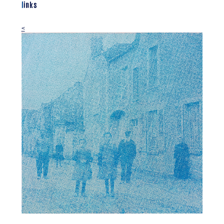
links
<