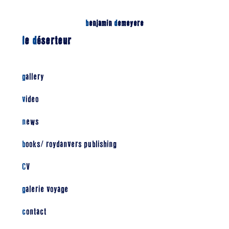
b
enjamin
d
emeyere
l
e
d
éserteur
gallery
video
news
books/ roydanvers publishing
CV
galerie voyage
contact