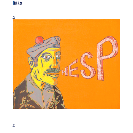
links
<
>