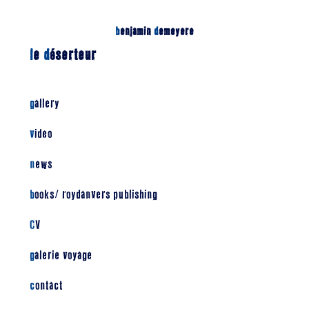
b
enjamin
d
emeyere
l
e
d
éserteur
gallery
video
news
books/ roydanvers publishing
CV
galerie voyage
contact