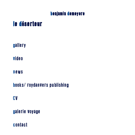
b
enjamin
d
emeyere
l
e
d
éserteur
gallery
video
news
books/ roydanvers publishing
CV
galerie voyage
contact