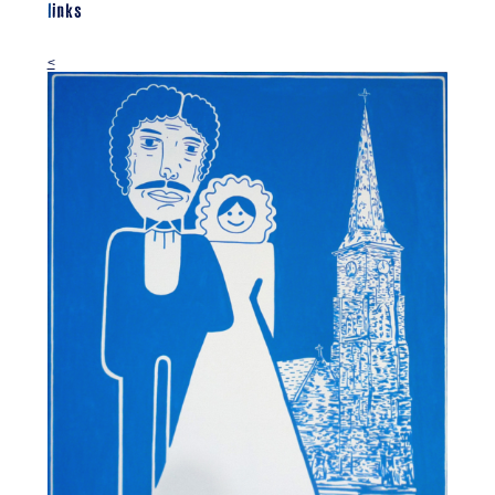
links
<