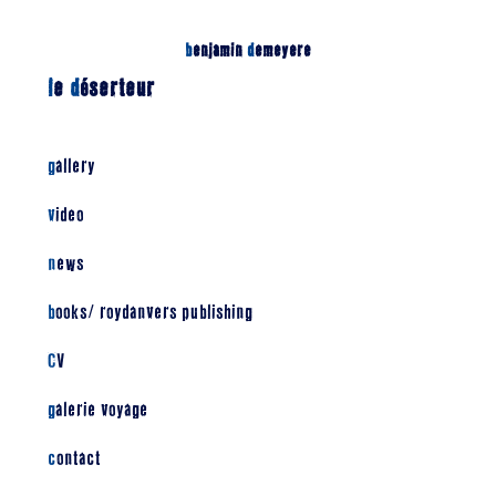
b
enjamin
d
emeyere
l
e
d
éserteur
gallery
video
news
books/ roydanvers publishing
CV
galerie voyage
contact