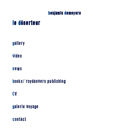
b
enjamin
d
emeyere
l
e
d
éserteur
gallery
video
news
books/ roydanvers publishing
CV
galerie voyage
contact