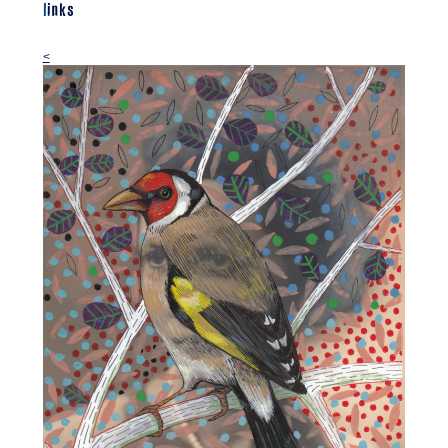
links
<