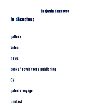
b
enjamin
d
emeyere
l
e
d
éserteur
gallery
video
news
books/ roydanvers publishing
CV
galerie voyage
contact