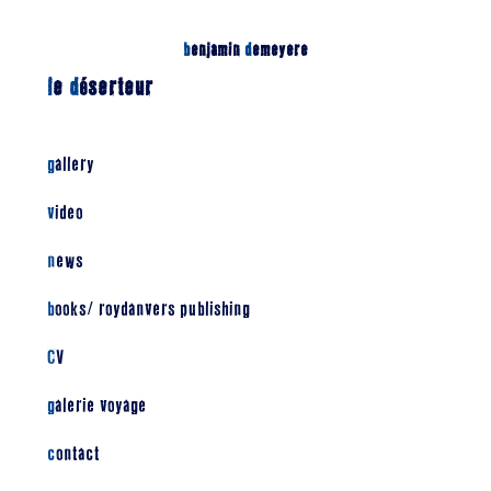
b
enjamin
d
emeyere
l
e
d
éserteur
gallery
video
news
books/ roydanvers publishing
CV
galerie voyage
contact