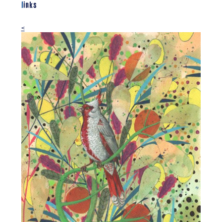
links
<