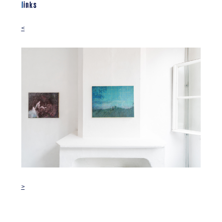
links
<
>