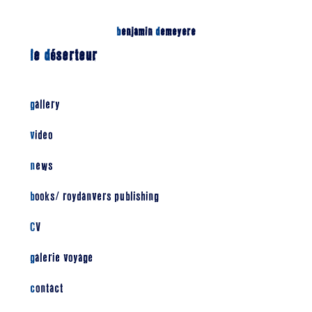
b
enjamin
d
emeyere
l
e
d
éserteur
gallery
video
news
books/ roydanvers publishing
CV
galerie voyage
contact