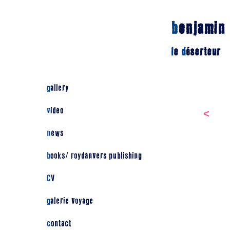
b
enjamin
l
e
d
éserteur
gallery
video
<
news
books/ roydanvers publishing
CV
galerie voyage
contact