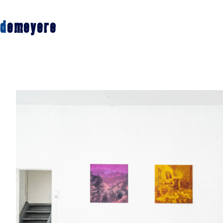
d
emeyere