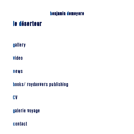
b
enjamin
d
emeyere
l
e
d
éserteur
gallery
video
news
books/ roydanvers publishing
CV
galerie voyage
contact