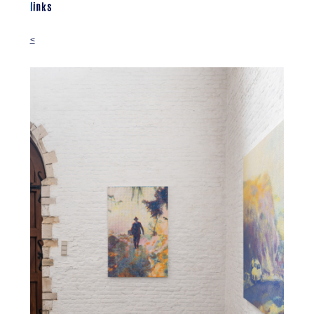
links
<