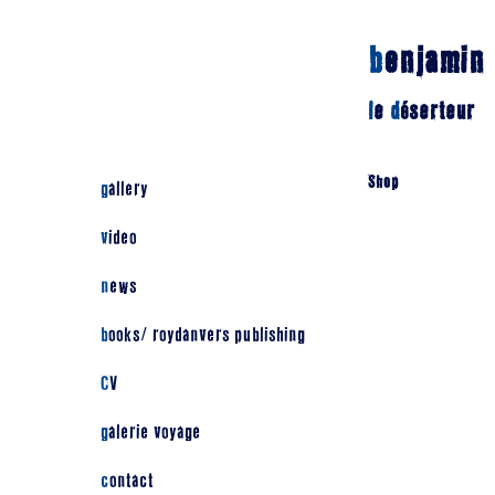
b
enjamin
l
e
d
éserteur
Shop
gallery
video
news
books/ roydanvers publishing
CV
galerie voyage
contact