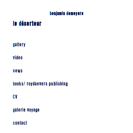
b
enjamin
d
emeyere
l
e
d
éserteur
gallery
video
news
books/ roydanvers publishing
CV
galerie voyage
contact