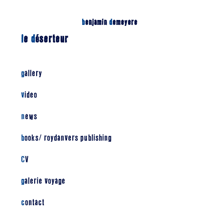
b
enjamin
d
emeyere
l
e
d
éserteur
gallery
video
news
books/ roydanvers publishing
CV
galerie voyage
contact