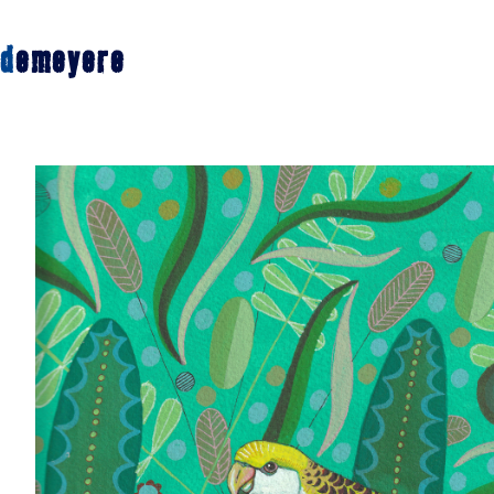
d
emeyere