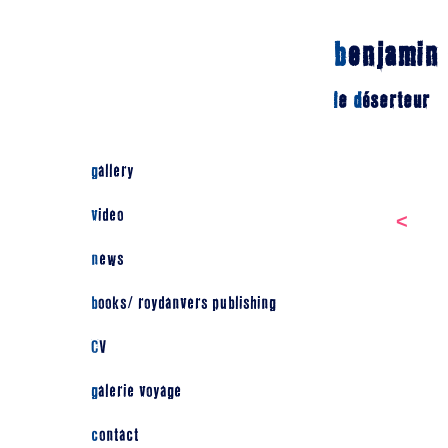
b
enjamin
l
e
d
éserteur
gallery
video
<
news
books/ roydanvers publishing
CV
galerie voyage
contact