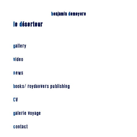
b
enjamin
d
emeyere
l
e
d
éserteur
gallery
video
news
books/ roydanvers publishing
CV
galerie voyage
contact