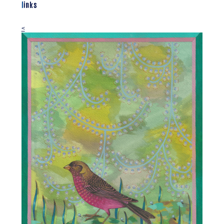
links
<